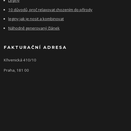
Leginy
10 důvodů, proč relaxovat chozením do přírody
leginy jak je nosit a kombinovat
Náhodně generovaný článek
FAKTURAČNÍ ADRESA
Křivenická 410/10
Praha, 181 00