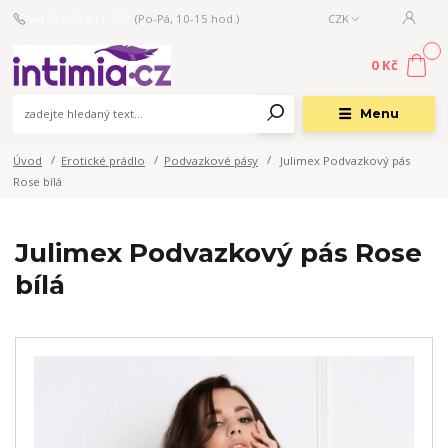
+420 605 411 757
(Po-Pá, 10-15 hod.)
CZK
0
0 Kč
Menu
Úvod
Erotické prádlo
Podvazkové pásy
Julimex Podvazkový pás
Rose bílá
Julimex Podvazkový pás Rose
bílá