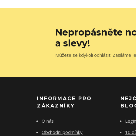
Nepropásněte no
a slevy!
Můžete se kdykoli odhlásit. Zasíláme j
INFORMACE PRO
NEJ
ZÁKAZNÍKY
BLO
O nás
Legi
Obchodní podmínky
10 d