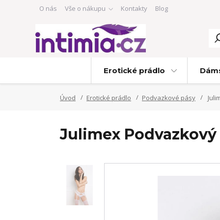
O nás
Vše o nákupu
Kontakty
Blog
Erotické prádlo
Dáms
Úvod
Erotické prádlo
Podvazkové pásy
Juli
Julimex Podvazkový 