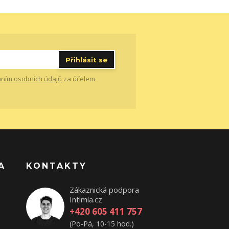
Přihlásit se
ním osobních údajů
za účelem
A
KONTAKTY
Zákaznická podpora
Intimia.cz
+420 605 411 757
(Po-Pá, 10-15 hod.)