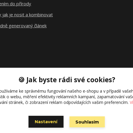
ením do přírody
y jak je nosit a kombinovat
dně generovaný článek
🍪 Jak byste rádi své cookies?
oužíváme ke správnému fungování našeho e-shopu a v případě vašeh
istik o webu, měření efektivity reklamních kampaní, zapamatování va
ívání stránek, či zobrazení reklam odpovídajících vašim preferencím.
V
Nastavení
Souhlasím
Vytvořeno na
Eshop-rychle.cz