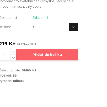
stvořený pro svatební den i smyslné večery na e-
shopu Intimia.cz.
celý popis
Dostupnost
Skladem 1
Velikost
219 Kč
181 Kč
bez DPH
Přidat do košíku
Číslo produktu:
59206-4-2
EAN kód:
59
Výrobce:
Julimex