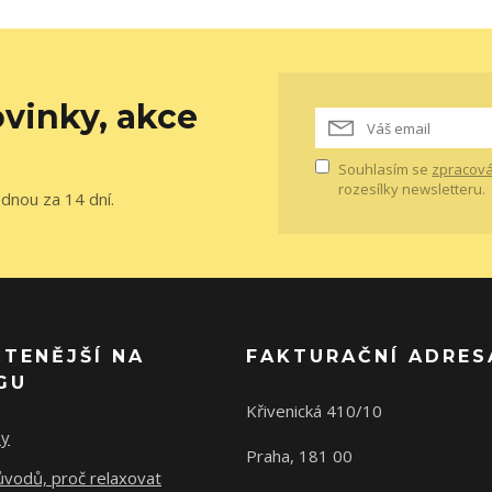
vinky, akce
Souhlasím se
zpracová
rozesílky newsletteru.
ednou za 14 dní.
ČTENĚJŠÍ NA
FAKTURAČNÍ ADRES
GU
Křivenická 410/10
ny
Praha, 181 00
ůvodů, proč relaxovat