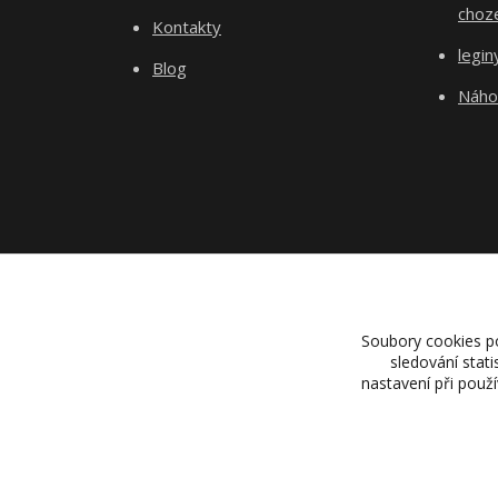
choz
Kontakty
legin
Blog
Náho
Soubory cookies p
sledování stat
nastavení při použ