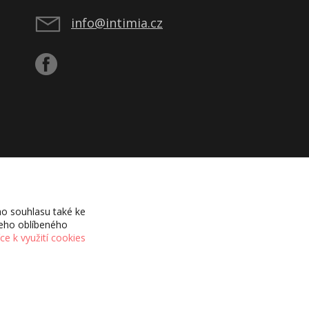
info@intimia.cz
o souhlasu také ke
šeho oblíbeného
íce k využití cookies