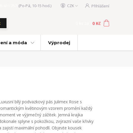
05 411 757
(Po-Pá, 10-15 hod.)
CZK
Přihlášení
0
ks
za
0 Kč
t
ení a móda
Výprodej
Luxusní bílý podvazkový pás Julimex Rose s
romantickým květinovým vzorem promění každý
moment ve výjimečný zážitek. Jemná krajka
dokonale splyne s pokožkou, zvýrazní vaše křivky
a zajistí maximální pohodlí. Objevte kousek