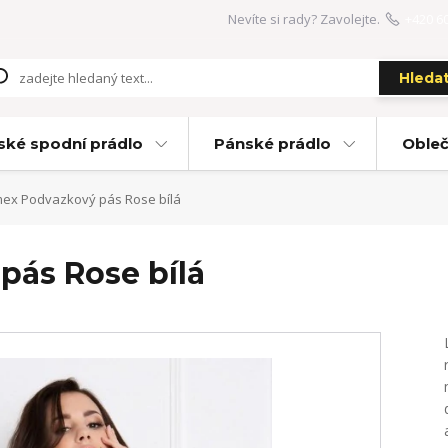
Nevíte si rady? Zavolejte.
+420 6
Hleda
ké spodní prádlo
Pánské prádlo
Obleč
mex Podvazkový pás Rose bílá
pás Rose bílá