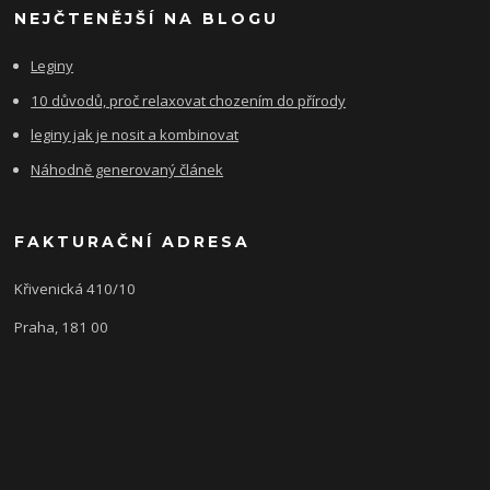
NEJČTENĚJŠÍ NA BLOGU
Leginy
10 důvodů, proč relaxovat chozením do přírody
leginy jak je nosit a kombinovat
Náhodně generovaný článek
FAKTURAČNÍ ADRESA
Křivenická 410/10
Praha, 181 00