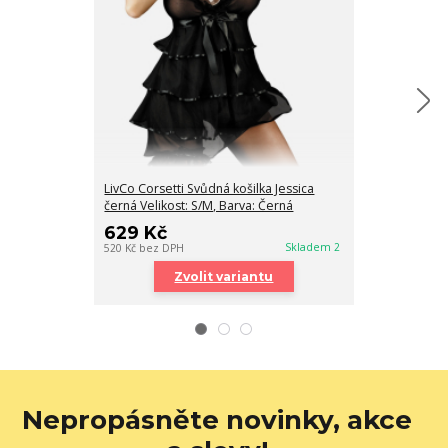
LivCo Corsetti Svůdná košilka Jessica
Livco Dámská k
černá Velikost: S/M, Barva: Černá
699 Kč
629 Kč
578 Kč
bez DPH
Skladem 2
520 Kč
bez DPH
Zvolit variantu
Nepropásněte novinky, akce