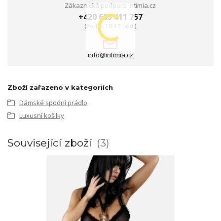
Zákaznická podpora Intimia.cz
+420 605 411 757
(Po-Pá, 10-15 hod.)
info@intimia.cz
Zboží zařazeno v kategoriích
Dámské spodní prádlo
Luxusní košilky
Související zboží
3