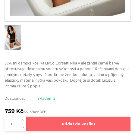
Luxusní dámská košilka LivCo Corsetti Rika v elegantní černé barvě
představuje dokonalou souhru svůdnosti a pohodlí. Rafinovaný design s
jemnými detaily smyslně podtrhne ženskou siluetu, zatímco příjemný
elastický materiál hýčká vaši pokožku. Dopřejte si dotek luxusu z
Intimia.cz.
celý popis
Dostupnost
Skladem 2
759 Kč
627 Kč
bez DPH
Přidat do košíku