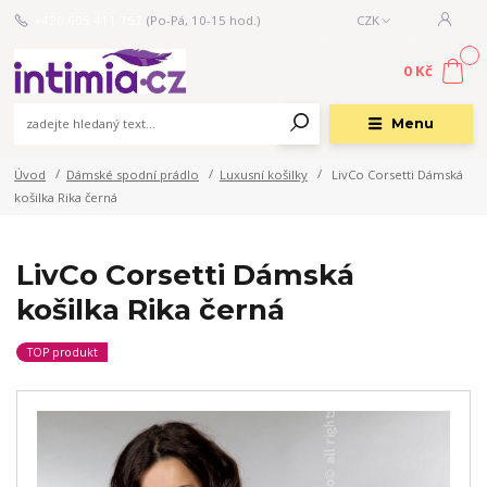
+420 605 411 757
(Po-Pá, 10-15 hod.)
CZK
0
0 Kč
Menu
Úvod
Dámské spodní prádlo
Luxusní košilky
LivCo Corsetti Dámská
košilka Rika černá
LivCo Corsetti Dámská
košilka Rika černá
TOP produkt