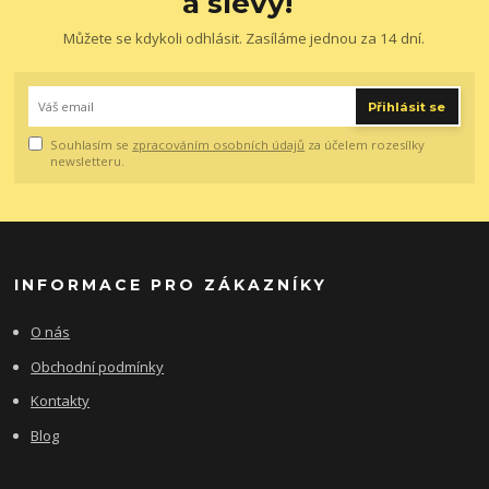
a slevy!
Můžete se kdykoli odhlásit. Zasíláme jednou za 14 dní.
Přihlásit se
Souhlasím se
zpracováním osobních údajů
za účelem rozesílky
newsletteru.
INFORMACE PRO ZÁKAZNÍKY
O nás
Obchodní podmínky
Kontakty
Blog