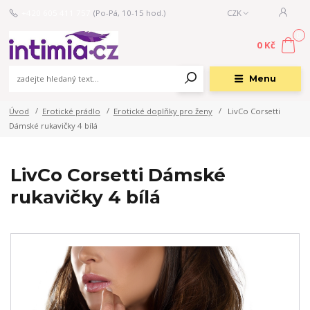
+420 605 411 757
(Po-Pá, 10-15 hod.)
CZK
0
0 Kč
Menu
Úvod
Erotické prádlo
Erotické doplňky pro ženy
LivCo Corsetti
Dámské rukavičky 4 bílá
LivCo Corsetti Dámské
rukavičky 4 bílá