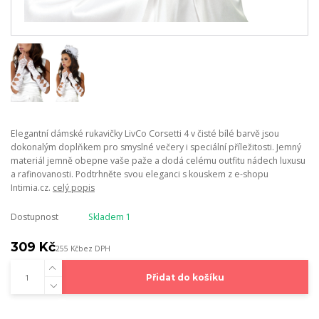
Elegantní dámské rukavičky LivCo Corsetti 4 v čisté bílé barvě jsou
dokonalým doplňkem pro smyslné večery i speciální příležitosti. Jemný
materiál jemně obepne vaše paže a dodá celému outfitu nádech luxusu
a rafinovanosti. Podtrhněte svou eleganci s kouskem z e-shopu
Intimia.cz.
celý popis
Dostupnost
Skladem 1
309 Kč
255 Kč
bez DPH
Přidat do košíku