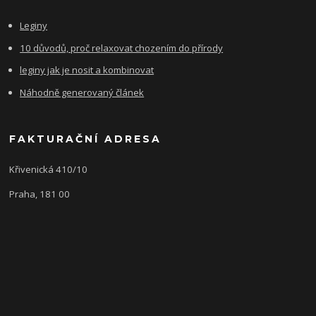
Leginy
10 důvodů, proč relaxovat chozením do přírody
leginy jak je nosit a kombinovat
Náhodně generovaný článek
FAKTURAČNÍ ADRESA
Křivenická 410/10
Praha, 181 00