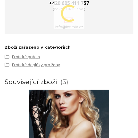
+420 605 411 757
(Po-Pá, 10-15 hod.)
info@intimia.cz
Zboží zařazeno v kategoriích
Erotické prádlo
Erotické doplňky pro ženy
Související zboží
3