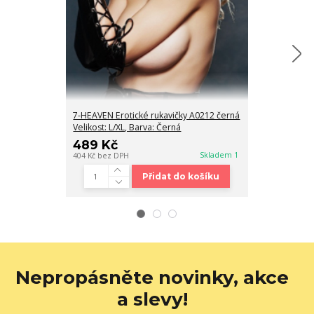
7-HEAVEN Erotické rukavičky A0212 černá
LivCo Erotick
Velikost: L/XL, Barva: Černá
covers 1
489 Kč
279 Kč
Skladem 1
404 Kč
bez DPH
231 Kč
bez DPH
Přidat do košíku
Nepropásněte novinky, akce
a slevy!