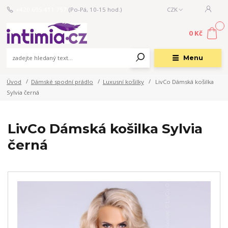
+420 605 411 757
(Po-Pá, 10-15 hod.)
CZK
0
0 Kč
Menu
Úvod
Dámské spodní prádlo
Luxusní košilky
LivCo Dámská košilka
Sylvia černá
LivCo Dámská košilka Sylvia
černá