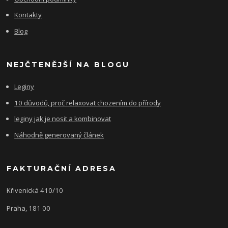
Kontakty
Blog
NEJČTENĚJŠÍ NA BLOGU
Leginy
10 důvodů, proč relaxovat chozením do přírody
leginy jak je nosit a kombinovat
Náhodně generovaný článek
FAKTURAČNÍ ADRESA
Křivenická 410/10
Praha, 181 00