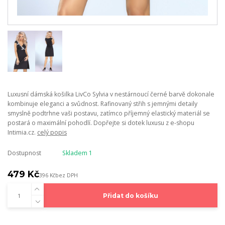
Luxusní dámská košilka LivCo Sylvia v nestárnoucí černé barvě dokonale
kombinuje eleganci a svůdnost. Rafinovaný střih s jemnými detaily
smyslně podtrhne vaši postavu, zatímco příjemný elastický materiál se
postará o maximální pohodlí. Dopřejte si dotek luxusu z e-shopu
Intimia.cz.
celý popis
Dostupnost
Skladem 1
479 Kč
396 Kč
bez DPH
Přidat do košíku