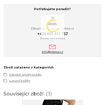
Potřebujete poradit?
Zákaznická podpora Intimia.cz
+420 605 411 757
(Po-Pá, 10-15 hod.)
info@intimia.cz
Zboží zařazeno v kategoriích
Dámské spodní prádlo
Luxusní košilky
Související zboží
3