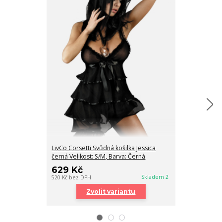
LivCo Corsetti Svůdná košilka Jessica
Livco Dámská k
černá Velikost: S/M, Barva: Černá
699 Kč
629 Kč
578 Kč
bez DPH
Skladem 2
520 Kč
bez DPH
Zvolit variantu