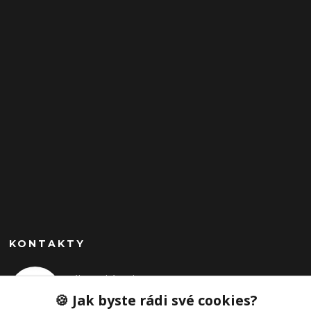
KONTAKTY
Zákaznická podpora Intimia.cz
+420 605 411 757
🍪 Jak byste rádi své cookies?
(Po-Pá, 10-15 hod.)