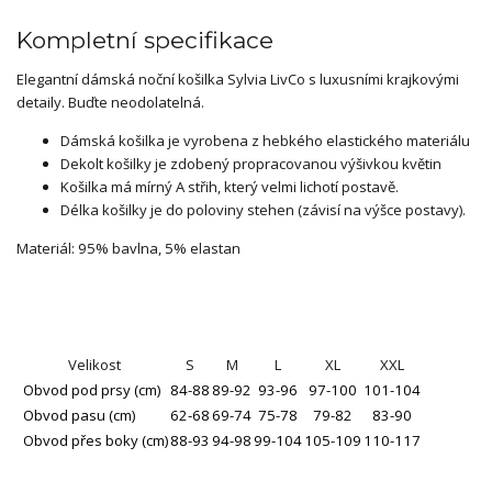
Kompletní specifikace
Elegantní dámská noční košilka Sylvia LivCo s luxusními krajkovými
detaily. Buďte neodolatelná.
Dámská košilka je vyrobena z hebkého elastického materiálu
Dekolt košilky je zdobený propracovanou výšivkou květin
Košilka má mírný A střih, který velmi lichotí postavě.
Délka košilky je do poloviny stehen (závisí na výšce postavy).
Materiál: 95% bavlna, 5% elastan
Velikost
S
M
L
XL
XXL
Obvod pod prsy (cm)
84-88
89-92
93-96
97-100
101-104
Obvod pasu (cm)
62-68
69-74
75-78
79-82
83-90
Obvod přes boky (cm)
88-93
94-98
99-104
105-109
110-117