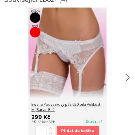
Ewana Podvazkový pás 020 bílá Velikost:
Julimex Podvazk
M, Barva: Bílá
L, Barva: Bílá
299 Kč
199 Kč
Skladem 1
247 Kč
bez DPH
164 Kč
bez DPH
Přidat do košíku