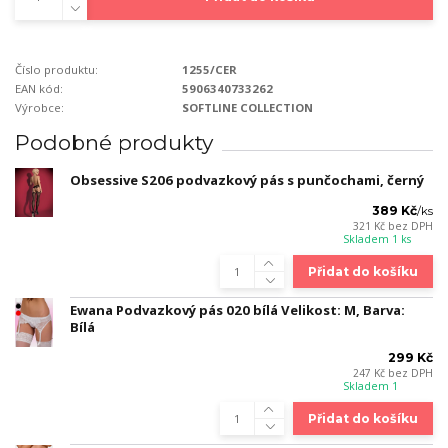
Číslo produktu:
1255/CER
EAN kód:
5906340733262
Výrobce:
SOFTLINE COLLECTION
Podobné produkty
Obsessive S206 podvazkový pás s punčochami, černý
389 Kč
/
ks
321 Kč
bez DPH
Skladem 1 ks
Přidat do košíku
Ewana Podvazkový pás 020 bílá Velikost: M, Barva:
Bílá
299 Kč
247 Kč
bez DPH
Skladem 1
Přidat do košíku