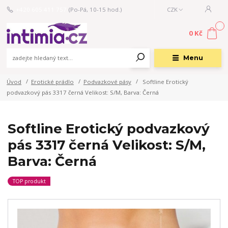
+420 605 411 757
(Po-Pá, 10-15 hod.)
CZK
0
0 Kč
Menu
Úvod
Erotické prádlo
Podvazkové pásy
Softline Erotický
podvazkový pás 3317 černá Velikost: S/M, Barva: Černá
Softline Erotický podvazkový
pás 3317 černá Velikost: S/M,
Barva: Černá
TOP produkt