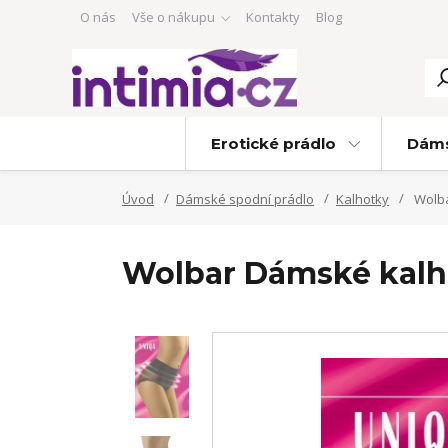
O nás
Vše o nákupu
Kontakty
Blog
Erotické prádlo
Dáms
Úvod
Dámské spodní prádlo
Kalhotky
Wolba
Wolbar Dámské kalho