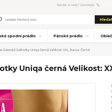
Nevíte si rady? Zavolejte.
+420 6
Hleda
ké spodní prádlo
Pánské prádlo
Obleč
r Dámské kalhotky Uniqa černá Velikost: XXL, Barva: Černá
tky Uniqa černá Velikost: XX