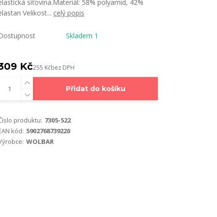
elastická síťovina.Materiál: 58% polyamid, 42%
elastan Velikost...
celý popis
Dostupnost
Skladem 1
309 Kč
255 Kč
bez DPH
Přidat do košíku
Číslo produktu:
7305-522
EAN kód:
5902768739220
Výrobce:
WOLBAR