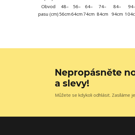
Obvod
48–
56–
64–
74–
84–
94
pasu (cm)
56cm
64cm
74cm
84cm
94cm
104
Nepropásněte no
a slevy!
Můžete se kdykoli odhlásit. Zasíláme j