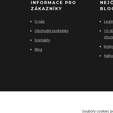
INFORMACE PRO
NEJ
ZÁKAZNÍKY
BLO
O nás
Legi
Obchodní podmínky
10 d
choz
Kontakty
legin
Blog
Náho
Soubory cookies p