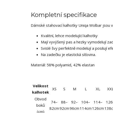
Kompletní specifikace
Dámské stahovací kalhotky Uniqa Wolbar jsou v
Kvalitní, lehce modelující kalhotky
Mají vyvýšený pas a hezky vymodelují zad
Svislé švy perfektně modelují a posilují efe
Na zadečku je elastická síťovina.
Materiál: 58% polyamid, 42% elastan
Velikost
XS
S
M
L
XL
XX
kalhotek
Obvod
74–
88–
92–
104–
114–
126
boků
82cm
92cm
96cm
114cm
126cm
138
(cm)