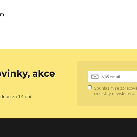
–
cm
vinky, akce
Souhlasím se
zpracová
rozesílky newsletteru.
ednou za 14 dní.