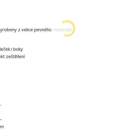
yrobeny z velice pevného materiálu.
eček i boky
kt zeštíhlení
L
–
cm