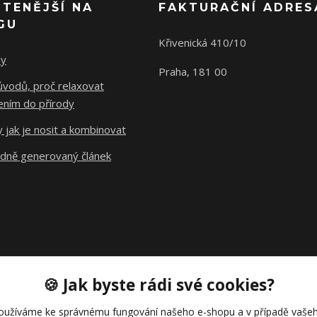
ČTENĚJŠÍ NA
FAKTURAČNÍ ADRES
GU
Křivenická 410/10
ny
Praha, 181 00
ůvodů, proč relaxovat
ením do přírody
y jak je nosit a kombinovat
dně generovaný článek
🍪 Jak byste rádi své cookies?
oužíváme ke správnému fungování našeho e-shopu a v případě vašeh