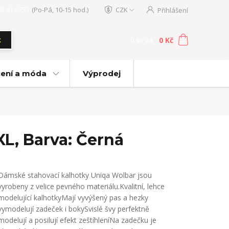
05 411 757
(Po-Pá, 10-15 hod.)
CZK
Přihlášení
0
ks
za
0 Kč
t
ení a móda
Výprodej
L, Barva: Černá
Dámské stahovací kalhotky Uniqa Wolbar jsou
vyrobeny z velice pevného materiálu.Kvalitní, lehce
modelující kalhotkyMají vyvýšený pas a hezky
vymodelují zadeček i bokySvislé švy perfektně
modelují a posilují efekt zeštíhleníNa zadečku je