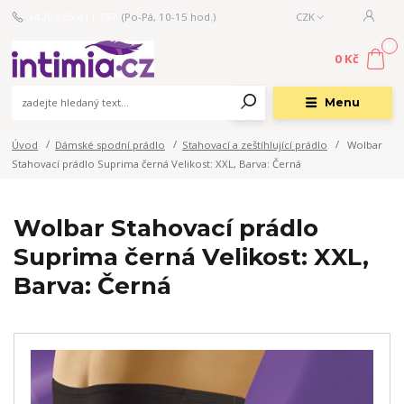
+420 605 411 757
(Po-Pá, 10-15 hod.)
CZK
0
0 Kč
Menu
Úvod
Dámské spodní prádlo
Stahovací a zeštíhlující prádlo
Wolbar
Stahovací prádlo Suprima černá Velikost: XXL, Barva: Černá
Wolbar Stahovací prádlo
Suprima černá Velikost: XXL,
Barva: Černá