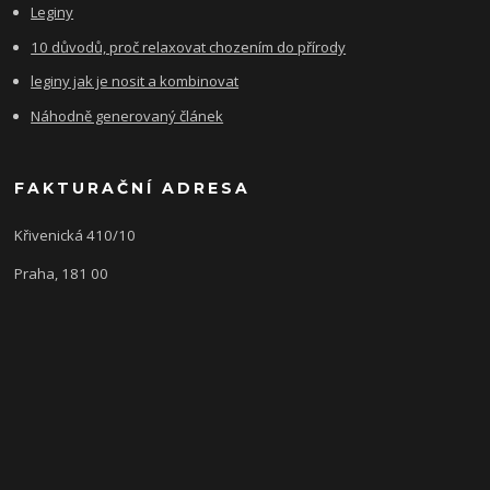
Leginy
10 důvodů, proč relaxovat chozením do přírody
leginy jak je nosit a kombinovat
Náhodně generovaný článek
FAKTURAČNÍ ADRESA
Křivenická 410/10
Praha, 181 00