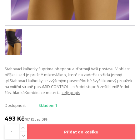
Stahovací kalhotky Suprima obepnou a zformují Vaši postavu. V oblasti
bříška i zad je pružné mikrovlákno, které na zadečku střídá jemný
tyl.Stahovací kalhotky se zvýšeným pasemPloché švySilikonový proužek
na vnitřní straně pasuMID CONTROL – střední stupeň zeštíhleníPřední
část hladkáKombinace materi...
celý popis
Dostupnost
Skladem 1
493 Kč
407 Kč
bez DPH
Přidat do košíku