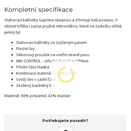
Kompletní specifikace
Stahovací kalhotky Suprima obepnou a zformují Vaši postavu. V
oblasti bříška i zad je pružné mikrovlákno, které na zadečku střídá
jemný tyl.
Stahovací kalhotky se zvýšeným pasem
Ploché švy
Silikonový proužek na vnitřní straně pasu
MID CONTROL – střední stupeň zeštíhlení
Přední část hladká
Kombinace materiálů v zadní části
Svislý šev v zadní části
Zesílený bavlněný klín
Materiál: 58% polyamid, 42% elastan
Potřebujete poradit?